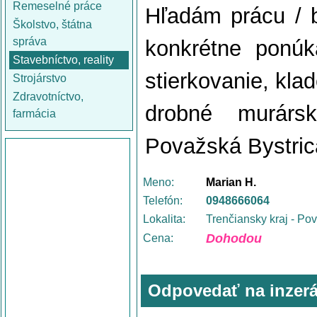
Remeselné práce
Hľadám prácu / b
Školstvo, štátna
správa
konkrétne ponúk
Stavebníctvo, reality
stierkovanie, kla
Strojárstvo
Zdravotníctvo,
drobné murárs
farmácia
Považská Bystrica
Meno:
Marian H.
Telefón:
0948666064
Lokalita:
Trenčiansky kraj - Po
Dohodou
Cena:
Odpovedať na inzerá