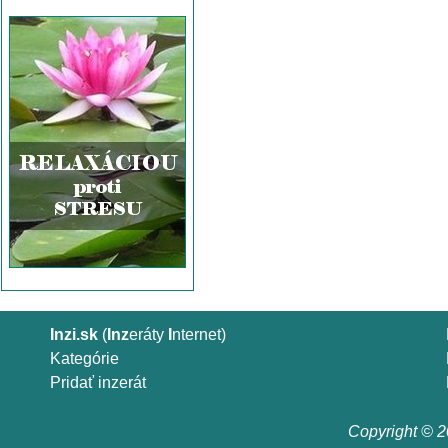
Inzi.sk
(
Inz
eráty
I
nternet)
Kategórie
Pridať inzerát
Copyright © 20