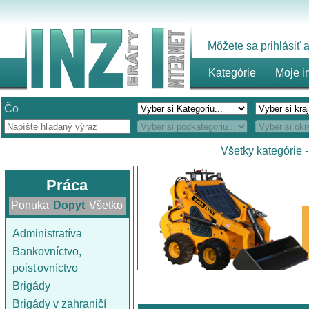
Môžete sa prihlásiť
Kategórie
Moje i
Čo
Všetky kategórie
Práca
Ponuka
Dopyt
Všetko
Administratíva
Bankovníctvo,
poisťovníctvo
Brigády
Brigády v zahraničí