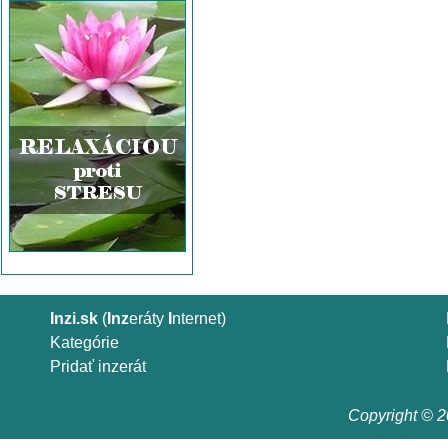
Inzi.sk
(
Inz
eráty
I
nternet)
Kategórie
Pridať inzerát
Copyright © 20