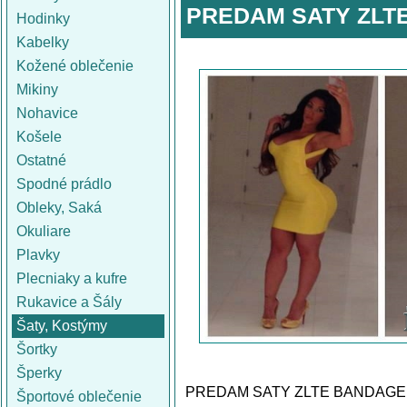
PREDAM SATY ZLT
Hodinky
Kabelky
Kožené oblečenie
Mikiny
Nohavice
Košele
Ostatné
Spodné prádlo
Obleky, Saká
Okuliare
Plavky
Plecniaky a kufre
Rukavice a Šály
Šaty, Kostýmy
Šortky
Šperky
PREDAM SATY ZLTE BANDAGE
Športové oblečenie