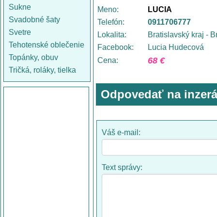
Sukne
Meno:
LUCIA
Svadobné šaty
Telefón:
0911706777
Svetre
Lokalita:
Bratislavský kraj - B
Tehotenské oblečenie
Facebook:
Lucia Hudecová
Topánky, obuv
68 €
Cena:
Tričká, roláky, tielka
Odpovedať na inzerá
Váš e-mail:
Text správy: