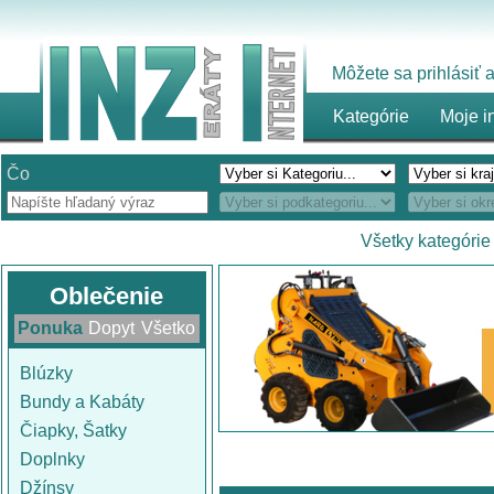
Môžete sa prihlásiť
Kategórie
Moje i
Čo
Všetky kategórie
Oblečenie
Ponuka
Dopyt
Všetko
Blúzky
Bundy a Kabáty
Čiapky, Šatky
Doplnky
Džínsy