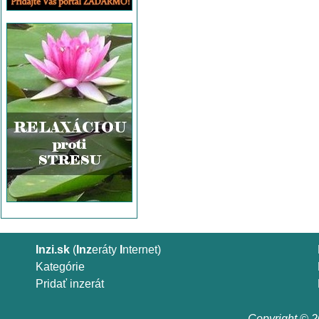
Inzi.sk
(
Inz
eráty
I
nternet)
Kategórie
Pridať inzerát
Copyright © 20