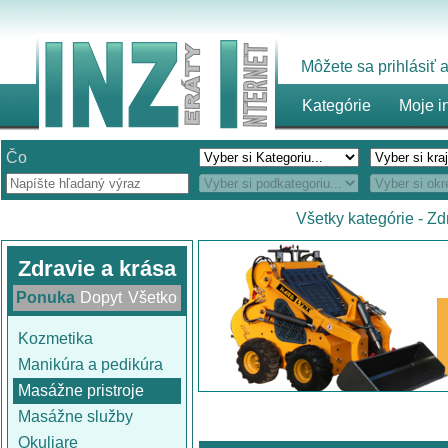
Môžete sa prihlásiť
Kategórie
Moje i
Čo
Všetky kategórie
-
Zd
Zdravie a krása
Ponuka
Dopyt
Všetko
Kozmetika
Manikúra a pedikúra
Masážne pristroje
Masážne služby
Okuliare