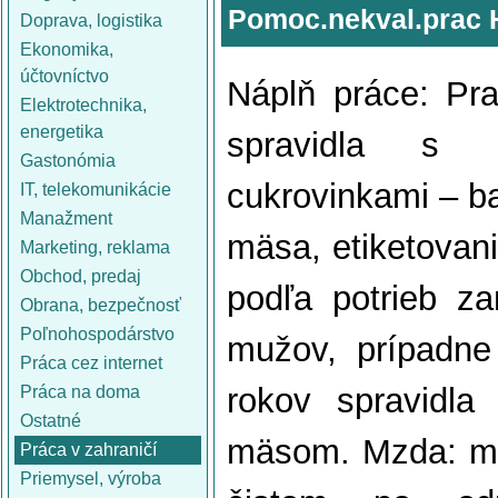
Pomoc.nekval.prac 
Doprava, logistika
Ekonomika,
účtovníctvo
Náplň práce: Pra
Elektrotechnika,
energetika
spravidla s 
Gastonómia
cukrovinkami – ba
IT, telekomunikácie
Manažment
mäsa, etiketovani
Marketing, reklama
Obchod, predaj
podľa potrieb z
Obrana, bezpečnosť
Poľnohospodárstvo
mužov, prípadn
Práca cez internet
rokov spravidla
Práca na doma
Ostatné
mäsom. Mzda: muž
Práca v zahraničí
Priemysel, výroba