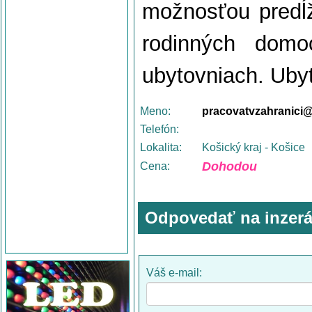
možnosťou predĺ
rodinných dom
ubytovniach. Uby
Meno:
pracovatvzahranici
Telefón:
Lokalita:
Košický kraj - Košice
Dohodou
Cena:
Odpovedať na inzerá
Váš e-mail: