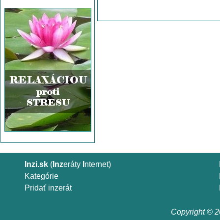
Inzi.sk
(
Inz
eráty
I
nternet)
Kategórie
Pridať inzerát
Copyright © 20