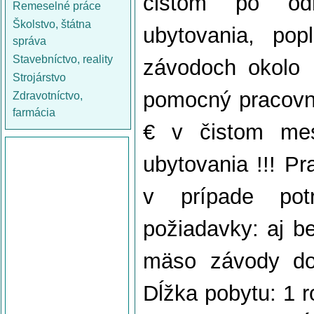
čistom po odr
Remeselné práce
Školstvo, štátna
ubytovania, po
správa
Stavebníctvo, reality
závodoch okolo
Strojárstvo
pomocný pracovní
Zdravotníctvo,
farmácia
€ v čistom mes
ubytovania !!! P
v prípade pot
požiadavky: aj be
mäso závody do
Dĺžka pobytu: 1 