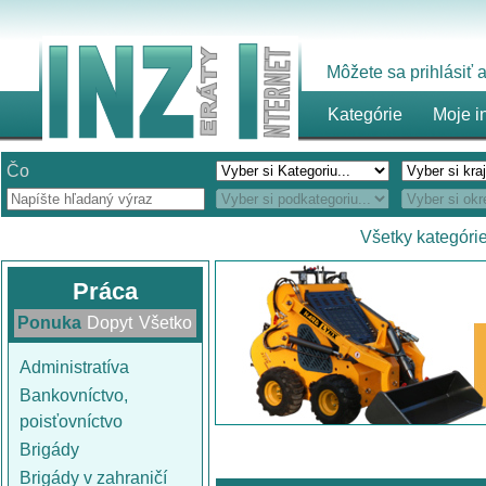
Môžete sa prihlásiť
Kategórie
Moje i
Čo
Všetky kategóri
Práca
Ponuka
Dopyt
Všetko
Administratíva
Bankovníctvo,
poisťovníctvo
Brigády
Brigády v zahraničí