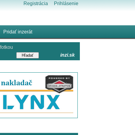
Registrácia
Prihlásenie
Pridať inzerát
fotkou
inzi.sk