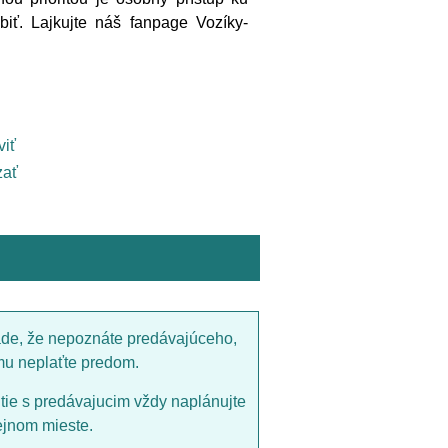
ť. Lajkujte náš fanpage Vozíky-
viť
ať
ade, že nepoznáte predávajúceho,
mu neplaťte predom.
utie s predávajucim vždy naplánujte
ejnom mieste.