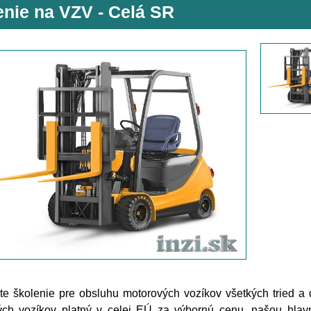
enie na VZV - Celá SR
te školenie pre obsluhu motorových vozíkov všetkých tried a
ch vozíkov platný v celej EÚ za výbornú cenu, našou hlavn