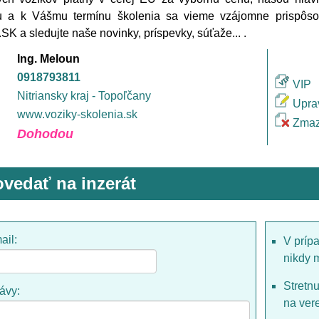
 a k Vášmu termínu školenia sa vieme vzájomne prispôsobi
.SK a sledujte naše novinky, príspevky, súťaže... .
Ing. Meloun
0918793811
VIP
Nitriansky kraj - Topoľčany
Upra
www.voziky-skolenia.sk
Zmaz
Dohodou
vedať na inzerát
ail:
V príp
nikdy 
Stretn
rávy:
na ver