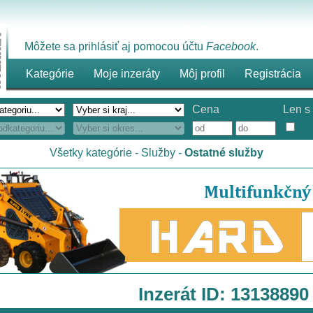
Môžete sa prihlásiť aj pomocou účtu
Facebook
.
Kategórie
Moje inzeráty
Môj profil
Registrácia
Cena
Len s 
Všetky kategórie
-
Služby
-
Ostatné služby
Inzerát ID: 13138890