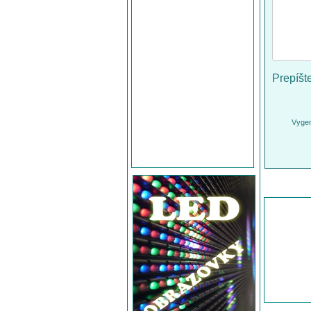
Prepíšt
Vygen