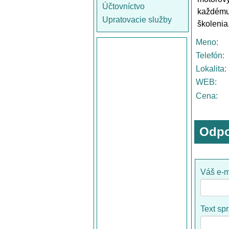
Účtovníctvo
každému
Upratovacie služby
školenia
Meno:
Telefón:
Lokalita:
WEB:
Cena:
Odpo
Váš e-m
Text sp