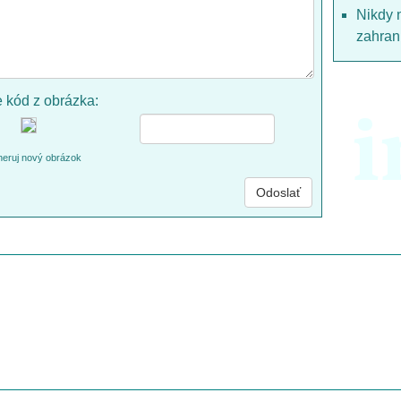
Nikdy 
zahrani
e kód z obrázka:
i
eruj nový obrázok