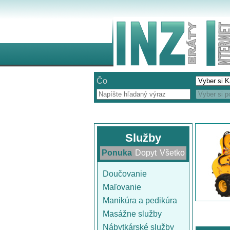
Čo
Služby
Ponuka
Dopyt
Všetko
Doučovanie
Maľovanie
Manikúra a pedikúra
Masážne služby
Nábytkárské služby