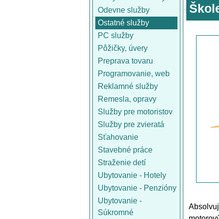
Škol
Odevne služby
Ostatné služby
PC služby
Pôžičky, úvery
Preprava tovaru
Programovanie, web
Reklamné služby
Remesla, opravy
Služby pre motoristov
Služby pre zvieratá
Sťahovanie
Stavebné práce
Straženie detí
Ubytovanie - Hotely
Ubytovanie - Penzióny
Ubytovanie -
Absolvuj
Súkromné
motorový