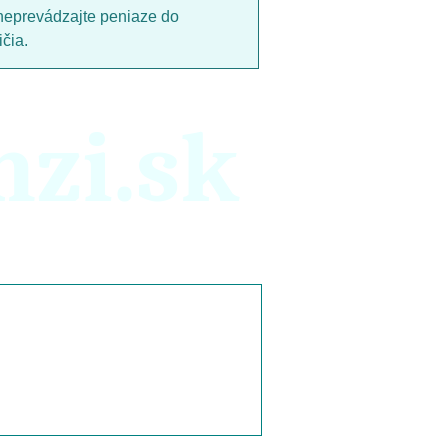
neprevádzajte peniaze do
čia.
nzi.sk