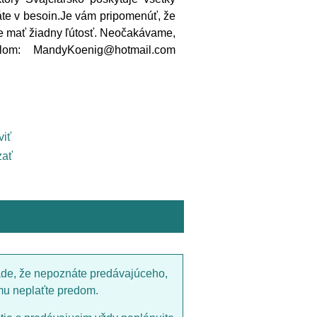
te v besoin.Je vám pripomenúť, že
de mať žiadny ľútosť. Neočakávame,
om: MandyKoenig@hotmail.com
viť
ať
ade, že nepoznáte predávajúceho,
mu neplaťte predom.