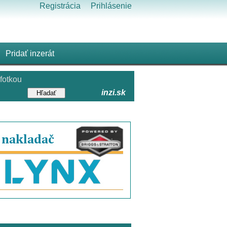
Registrácia
Prihlásenie
Pridať inzerát
fotkou
inzi.sk