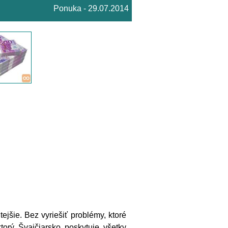
Ponuka - 29.07.2014
tejšie. Bez vyriešiť problémy, ktoré
torý Švajčiarsko poskytuje všetky