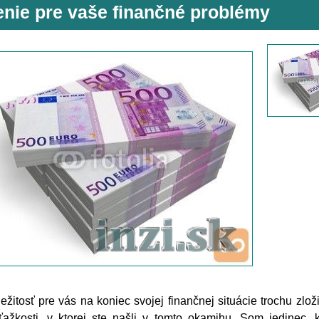
enie pre vaše finančné problémy
íležitosť pre vás na koniec svojej finančnej situácie trochu zloži
ažkosti, v ktorej ste našli v tomto okamihu. Som jedinec, k