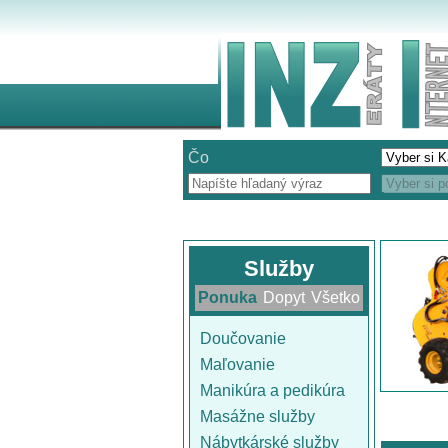
Čo
Služby
Ponuka
Dopyt
Všetko
Doučovanie
Maľovanie
Manikúra a pedikúra
Masážne služby
Nábytkárské služby