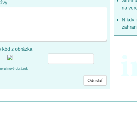
Stretn
rávy:
na ver
Nikdy 
zahrani
e kód z obrázka:
i
eruj nový obrázok