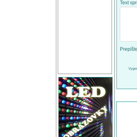
Text sp
Prepíšt
Vygen