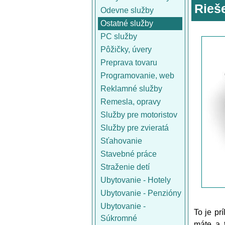
Rieš
Odevne služby
Ostatné služby
PC služby
Pôžičky, úvery
Preprava tovaru
Programovanie, web
Reklamné služby
Remesla, opravy
Služby pre motoristov
Služby pre zvieratá
Sťahovanie
Stavebné práce
Straženie detí
Ubytovanie - Hotely
Ubytovanie - Penzióny
Ubytovanie -
To je pr
Súkromné
máte a ť