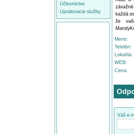
Účtovníctvo
závažné 
Upratovacie služby
každá os
že vaš
MandyKo
Meno:
Telefón:
Lokalita:
WEB:
Cena:
Odpo
Váš e-m