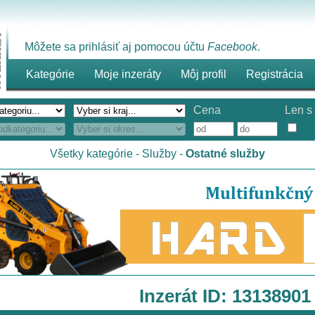
Môžete sa prihlásiť aj pomocou účtu
Facebook
.
Kategórie
Moje inzeráty
Môj profil
Registrácia
Cena
Len s 
Všetky kategórie
-
Služby
-
Ostatné služby
Inzerát ID: 13138901