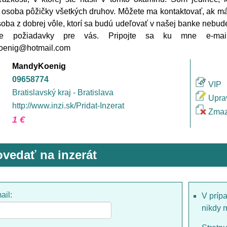
osoba pôžičky všetkých druhov. Môžete ma kontaktovať, ak má
oba z dobrej vôle, ktorí sa budú udeľovať v našej banke nebu
e požiadavky pre vás. Pripojte sa ku mne e-mail
enig@hotmail.com
MandyKoenig
09658774
VIP
Bratislavský kraj - Bratislava
Upra
http://www.inzi.sk/Pridat-Inzerat
Zmaz
1 €
vedať na inzerát
ail:
V príp
nikdy 