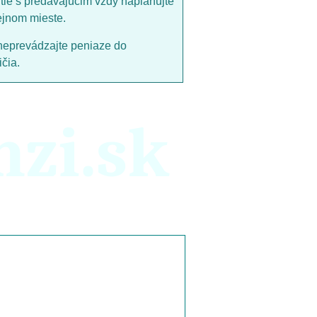
utie s predávajucim vždy naplánujte
ejnom mieste.
neprevádzajte peniaze do
čia.
nzi.sk