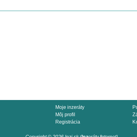
Moje inzeráty
P
Môj profil
Z
Registrácia
Ko
Copyright © 2026 Inzi.sk (
Inz
eráty
I
nternet)