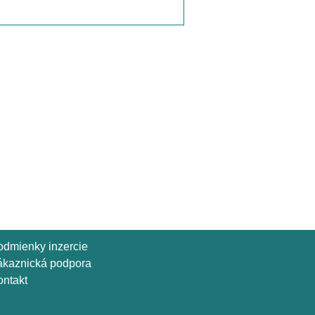
odmienky inzercie
ákaznická podpora
ntakt