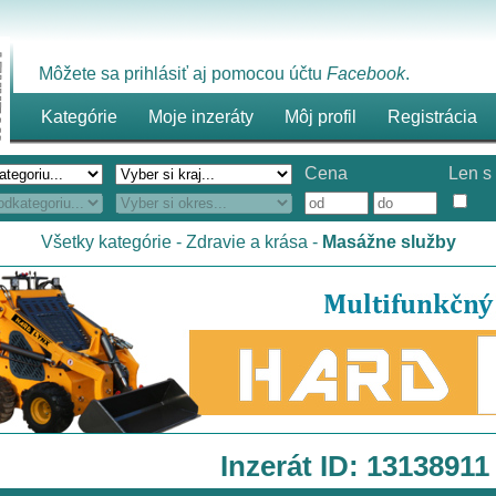
Môžete sa prihlásiť aj pomocou účtu
Facebook
.
Kategórie
Moje inzeráty
Môj profil
Registrácia
Cena
Len s 
Všetky kategórie
-
Zdravie a krása
-
Masážne služby
Inzerát ID: 13138911