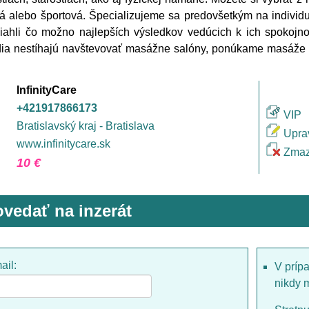
á alebo športová. Špecializujeme sa predovšetkým na individu
ahli čo možno najlepších výsledkov vedúcich k ich spokojn
dia nestíhajú navštevovať masážne salóny, ponúkame masáže 
InfinityCare
+421917866173
VIP
Bratislavský kraj - Bratislava
Upra
www.infinitycare.sk
Zmaz
10 €
vedať na inzerát
ail:
V príp
nikdy 