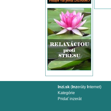
Inzi.sk
(
Inz
eráty
I
nternet)
Kategórie
Pridať inzerát