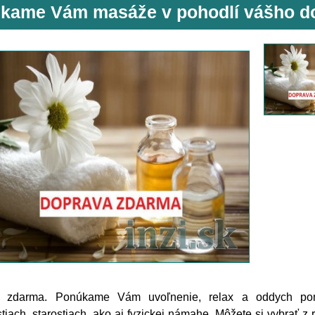
kame Vám masáže v pohodlí vášho 
a zdarma. Ponúkame Vám uvoľnenie, relax a oddych p
tiach, starostiach, ako aj fyzickej námahe. Môžete si vybrať z