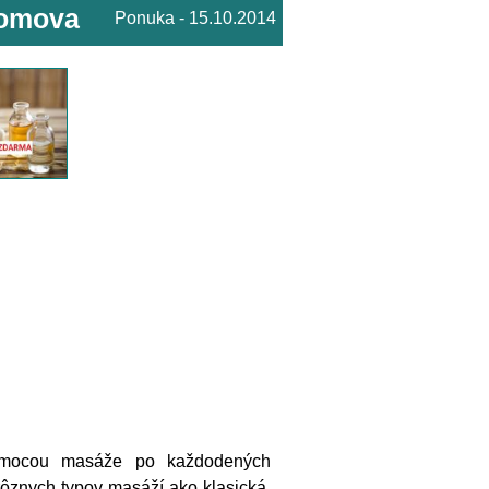
domova
Ponuka - 15.10.2014
omocou masáže po každodených
 rôznych typov masáží ako klasická,