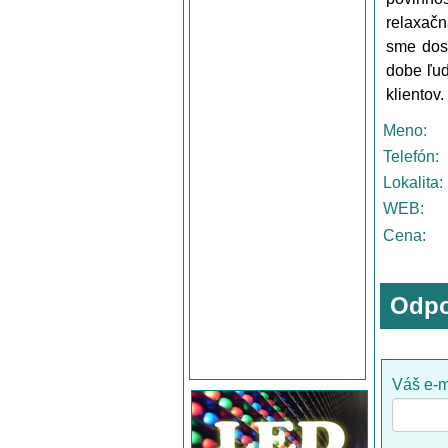
relaxačn
sme dosi
dobe ľu
klientov.
Meno:
Telefón:
Lokalita:
WEB:
Cena:
Odpo
Váš e-m