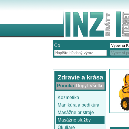
Čo
Zdravie a krása
Ponuka
Dopyt
Všetko
Kozmetika
Manikúra a pedikúra
Masážne pristroje
Masážne služby
Okuliare