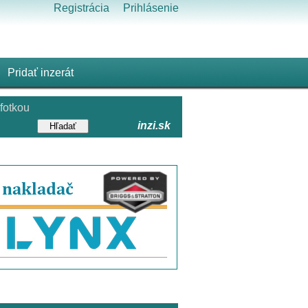
Registrácia
Prihlásenie
Pridať inzerát
fotkou
inzi.sk