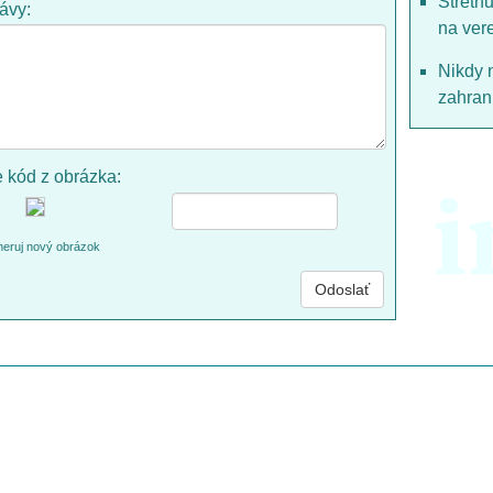
Stretn
rávy:
na ver
Nikdy 
zahrani
e kód z obrázka:
i
eruj nový obrázok