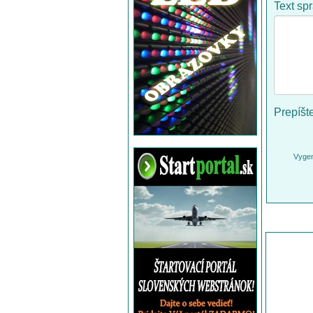
Text sp
Prepíšt
Vygen