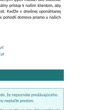
álny prístup k našim klientom, aby
osti. Keďže v dnešnej uponáhlanej
v pohodlí domova priamo u našich
viť
ať
ade, že nepoznáte predávajúceho,
mu neplaťte predom.