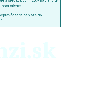
utie s predávajucim vždy naplánujte
ejnom mieste.
neprevádzajte peniaze do
čia.
nzi.sk