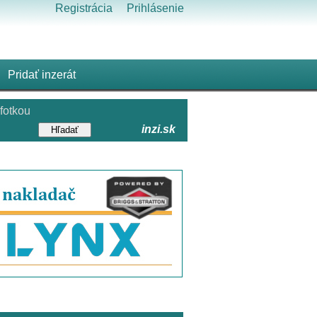
Registrácia
Prihlásenie
Pridať inzerát
fotkou
inzi.sk