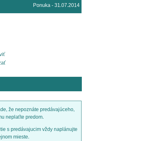
Ponuka - 31.07.2014
viť
ať
ade, že nepoznáte predávajúceho,
mu neplaťte predom.
utie s predávajucim vždy naplánujte
ejnom mieste.