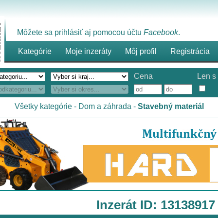
Môžete sa prihlásiť aj pomocou účtu
Facebook
.
Kategórie
Moje inzeráty
Môj profil
Registrácia
Cena
Len s 
Všetky kategórie
-
Dom a záhrada
-
Stavebný materiál
Inzerát ID: 13138917