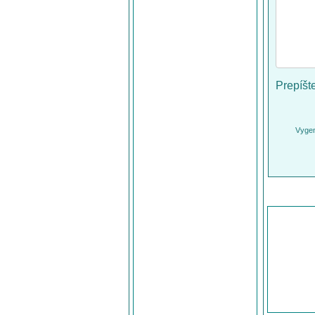
Prepíšt
Vygen