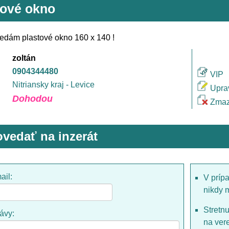
tové okno
edám plastové okno 160 x 140 !
zoltán
0904344480
VIP
Nitriansky kraj - Levice
Upra
Dohodou
Zmaz
vedať na inzerát
ail:
V príp
nikdy 
Stretn
rávy:
na ver