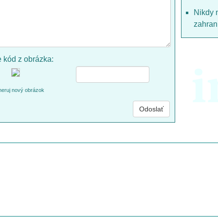
Nikdy 
zahrani
e kód z obrázka:
i
eruj nový obrázok