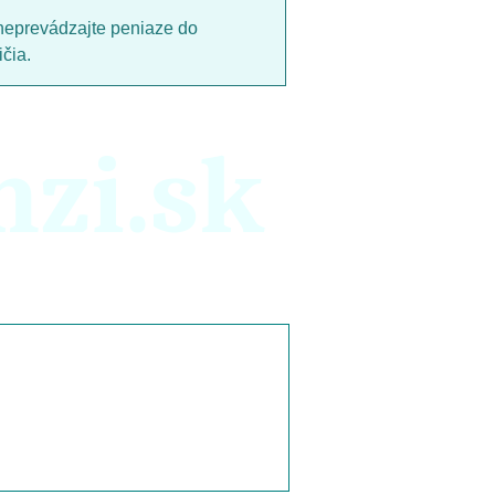
neprevádzajte peniaze do
čia.
nzi.sk