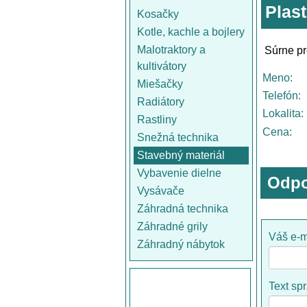
Plas
Kosačky
Kotle, kachle a bojlery
Malotraktory a
Súrne pr
kultivátory
Meno:
Miešačky
Telefón:
Radiátory
Lokalita:
Rastliny
Cena:
Snežná technika
Stavebný materiál
Vybavenie dielne
Odpo
Vysávače
Záhradná technika
Záhradné grily
Váš e-m
Záhradný nábytok
Text sp