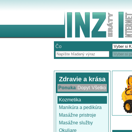
Čo
Zdravie a krása
Ponuka
Dopyt
Všetko
Kozmetika
Manikúra a pedikúra
Masážne pristroje
Masážne služby
Okuliare