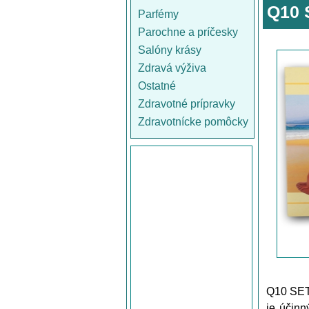
Q10 
Parfémy
Parochne a príčesky
Salóny krásy
Zdravá výživa
Ostatné
Zdravotné prípravky
Zdravotnícke pomôcky
Q10 SET 
je účin