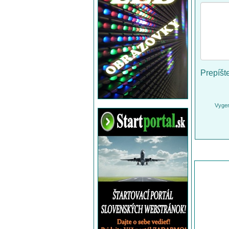
Prepíšt
Vygen