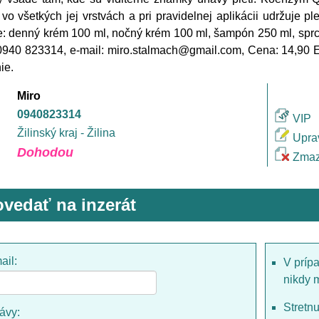
vo všetkých jej vrstvách a pri pravidelnej aplikácii udržuje 
: denný krém 100 ml, nočný krém 100 ml, šampón 250 ml, sprc
 0940 823314, e-mail: miro.stalmach@gmail.com, Cena: 14,90
ie.
Miro
0940823314
VIP
Žilinský kraj - Žilina
Upra
Dohodou
Zmaz
vedať na inzerát
ail:
V príp
nikdy 
Stretn
rávy: