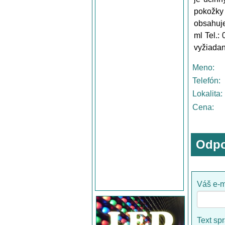
pokožky 
obsahuje
ml Tel.:
vyžiadan
Meno:
Telefón:
Lokalita:
Cena:
Odpo
Váš e-m
Text sp