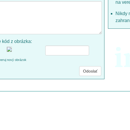
na ver
Nikdy 
zahrani
e kód z obrázka:
i
eruj nový obrázok