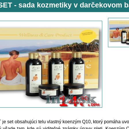
SET - sada kozmetiky v darčekovom b
je set obsahujúci telu vlastný koenzým Q10, ktorý pomáha uvo
ný všade tam, kde sú viditeľné známky únavy pleti. Koenzým