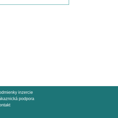
odmienky inzercie
ákaznická podpora
ntakt