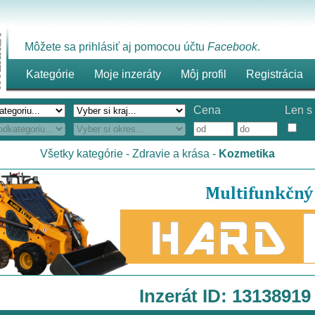
Môžete sa prihlásiť aj pomocou účtu
Facebook
.
Kategórie
Moje inzeráty
Môj profil
Registrácia
Cena
Len s 
Všetky kategórie
-
Zdravie a krása
-
Kozmetika
Inzerát ID: 13138919