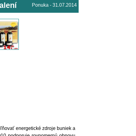
alení
Ponuka - 31.07.2014
ľňovať energetické zdroje buniek a
 Q10 podporuje rovnomernú obnovu