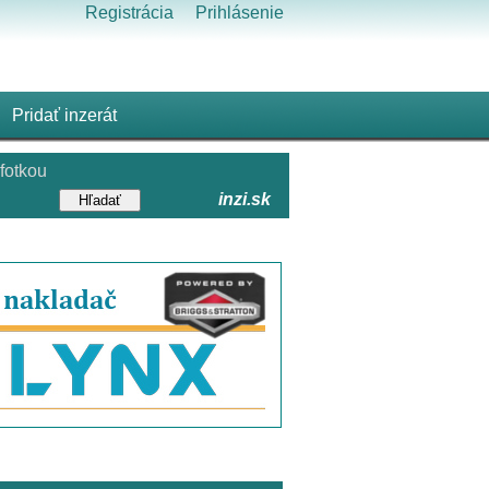
Registrácia
Prihlásenie
Pridať inzerát
fotkou
inzi.sk