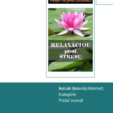
Inzi.sk
(
Inz
eráty
I
nternet)
Kategórie
Pridať inzerát