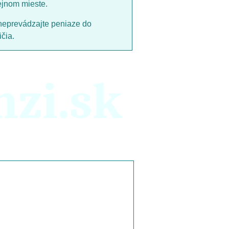
ejnom mieste.
neprevádzajte peniaze do
čia.
nzi.sk