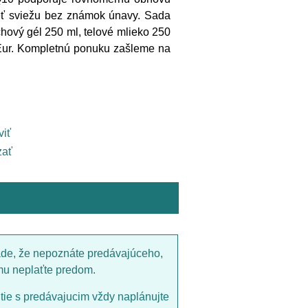
pleť sviežu bez známok únavy. Sada
hový gél 250 ml, telové mlieko 250
 Eur. Kompletnú ponuku zašleme na
viť
ať
ade, že nepoznáte predávajúceho,
mu neplaťte predom.
utie s predávajucim vždy naplánujte