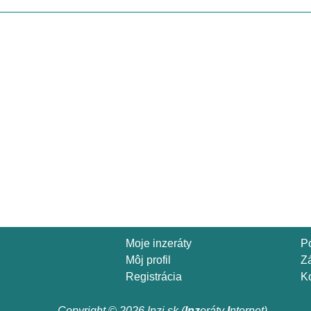
Moje inzeráty
P
Môj profil
Z
Registrácia
Ko
Copyright © 2026 Inzi.sk (
Inz
eráty
I
nternet)