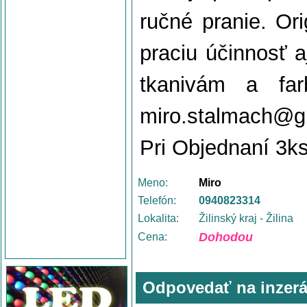
ručné pranie. Or
praciu účinnosť a
tkanivám a far
miro.stalmach@gm
Pri Objednaní 3k
Meno:
Miro
Telefón:
0940823314
Lokalita:
Žilinský kraj - Žilina
Dohodou
Cena:
Odpovedať na inzerá