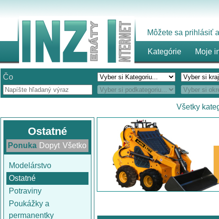
Môžete sa prihlásiť
Kategórie
Moje i
Čo
Všetky kate
Ostatné
Ponuka
Dopyt
Všetko
Modelárstvo
Ostatné
Potraviny
Poukážky a
permanentky