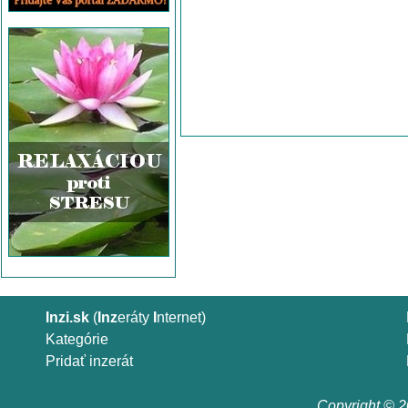
Inzi.sk
(
Inz
eráty
I
nternet)
Kategórie
Pridať inzerát
Copyright © 20