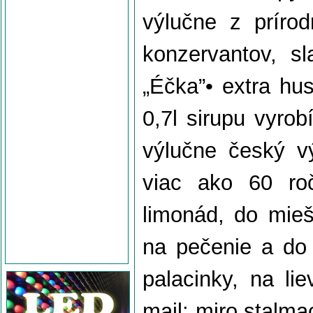
výlučne z príro
konzervantov, sl
„Éčka”• extra hu
0,7l sirupu vyrob
výlučne český vý
viac ako 60 roč
limonád, do mieš
na pečenie a do 
palacinky, na li
mail: miro.stalm