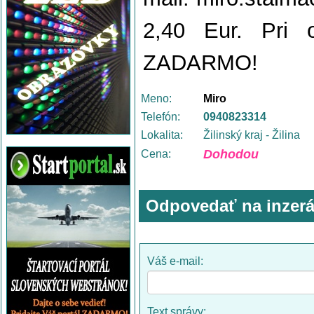
2,40 Eur. Pri 
ZADARMO!
Meno:
Miro
Telefón:
0940823314
Lokalita:
Žilinský kraj - Žilina
Dohodou
Cena:
Odpovedať na inzerá
Váš e-mail:
Text správy: