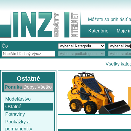
Môžete sa prihlásiť
Kategórie
Moje i
Čo
Všetky kate
Ostatné
Ponuka
Dopyt
Všetko
Modelárstvo
Ostatné
Potraviny
Poukážky a
permanentky