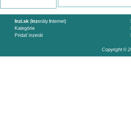
Inzi.sk
(
Inz
eráty
I
nternet)
Kategórie
Pridať inzerát
Copyright © 20