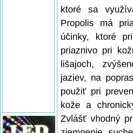
ktoré sa využív
Propolis má pri
účinky, ktoré pr
priaznivo pri ko
lišajoch, zvýše
jaziev, na popra
použiť pri preven
kože a chronic
Zvlášť vhodný pr
zjemnenie suche