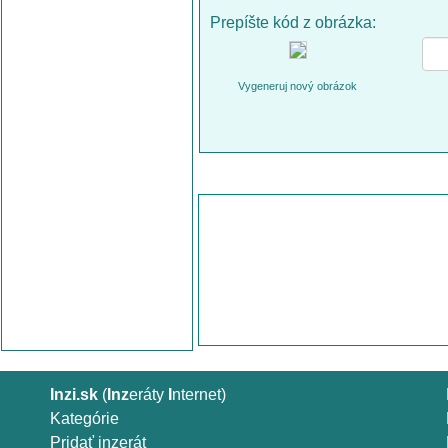
Prepíšte kód z obrázka:
Vygeneruj nový obrázok
Inzi.sk
(
Inz
eráty
I
nternet)
Kategórie
Pridať inzerát