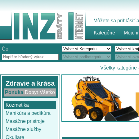
Môžete sa prihlásiť
Kategórie
Moje i
Čo
Všetky kategórie
Zdravie a krása
Ponuka
Dopyt
Všetko
Kozmetika
Manikúra a pedikúra
Masážne pristroje
Masážne služby
Okuliare