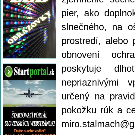
pier, ako doplnok
slnečného, na o
prostredí, alebo p
obnovení ochr
poskytuje dlh
nepriaznivými v
určený na pravid
pokožku rúk a cel
miro.stalmach@g