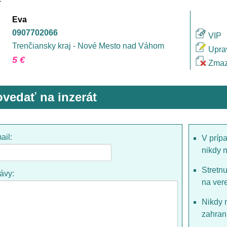
Eva
0907702066
VIP
Trenčiansky kraj - Nové Mesto nad Váhom
Upra
5 €
Zmaz
vedať na inzerát
ail:
V príp
nikdy 
Stretn
rávy:
na ver
Nikdy 
zahrani