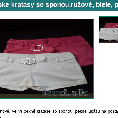
ke kratasy so sponou,ružové, biele, p
nové, velmi pekné kratase so sponou, pekne ukážu na postav
é