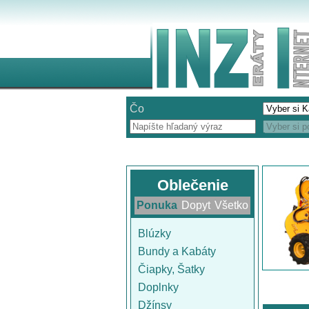
Čo
Oblečenie
Ponuka
Dopyt
Všetko
Blúzky
Bundy a Kabáty
Čiapky, Šatky
Doplnky
Džínsy