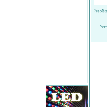
Prepíšt
Vygen