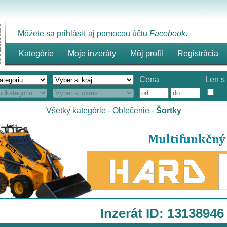
Môžete sa prihlásiť aj pomocou účtu
Facebook
.
Kategórie
Moje inzeráty
Môj profil
Registrácia
Cena
Len s 
Všetky kategórie
-
Oblečenie
-
Šortky
Inzerát ID: 13138946