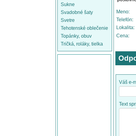
Sukne
Meno:
Svadobné šaty
Telefón:
Svetre
Lokalita:
Tehotenské oblečenie
Cena:
Topánky, obuv
Tričká, roláky, tielka
Odpo
Váš e-m
Text sp