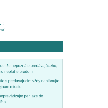
viť
ať
ade, že nepoznáte predávajúceho,
mu neplaťte predom.
utie s predávajucim vždy naplánujte
ejnom mieste.
neprevádzajte peniaze do
čia.