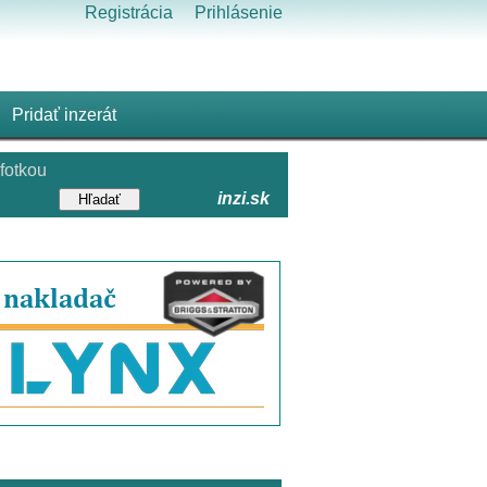
Registrácia
Prihlásenie
Pridať inzerát
fotkou
inzi.sk