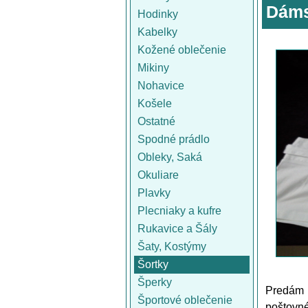
Dáms
Hodinky
Kabelky
Kožené oblečenie
Mikiny
Nohavice
Košele
Ostatné
Spodné prádlo
Obleky, Saká
Okuliare
Plavky
Plecniaky a kufre
Rukavice a Šály
Šaty, Kostýmy
Šortky
Šperky
Predám 
Športové oblečenie
poštovn