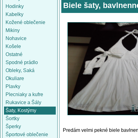
Biele šaty, bavlnenné
Hodinky
Kabelky
Kožené oblečenie
Mikiny
Nohavice
Košele
Ostatné
Spodné prádlo
Obleky, Saká
Okuliare
Plavky
Plecniaky a kufre
Rukavice a Šály
Šaty, Kostýmy
Šortky
Šperky
Predám velmi pekné biele bavlnen
Športové oblečenie