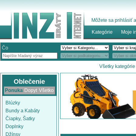
Môžete sa prihlásiť
Kategórie
Moje i
Čo
Všetky kategórie
Oblečenie
Ponuka
Dopyt
Všetko
Blúzky
Bundy a Kabáty
Čiapky, Šatky
Doplnky
Džínsy