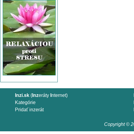
Inzi.sk
(
Inz
eráty
I
nternet)
Kategórie
Pridať inzerát
Copyright © 20