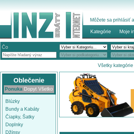
Môžete sa prihlásiť
Kategórie
Moje i
Čo
Všetky kategórie
Oblečenie
Ponuka
Dopyt
Všetko
Blúzky
Bundy a Kabáty
Čiapky, Šatky
Doplnky
Džínsy