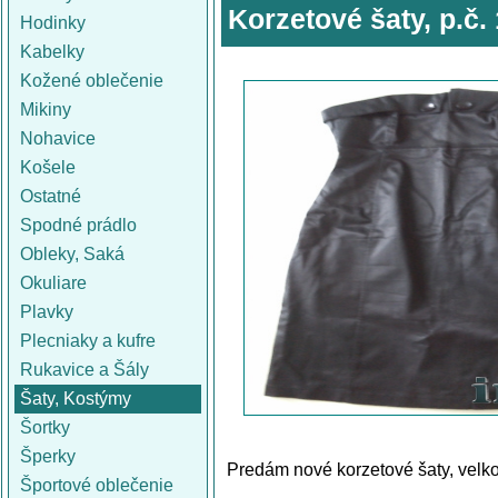
Korzetové šaty, p.č.
Hodinky
Kabelky
Kožené oblečenie
Mikiny
Nohavice
Košele
Ostatné
Spodné prádlo
Obleky, Saká
Okuliare
Plavky
Plecniaky a kufre
Rukavice a Šály
Šaty, Kostýmy
Šortky
Šperky
Predám nové korzetové šaty, velkos
Športové oblečenie