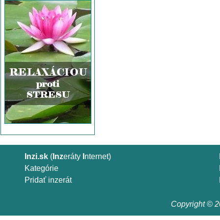
Inzi.sk
(
Inz
eráty
I
nternet)
Kategórie
Pridať inzerát
Copyright © 20