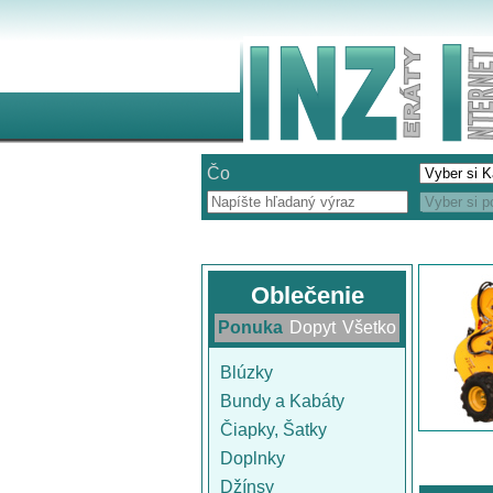
Čo
Oblečenie
Ponuka
Dopyt
Všetko
Blúzky
Bundy a Kabáty
Čiapky, Šatky
Doplnky
Džínsy