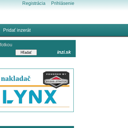
Registrácia
Prihlásenie
Pridať inzerát
fotkou
inzi.sk