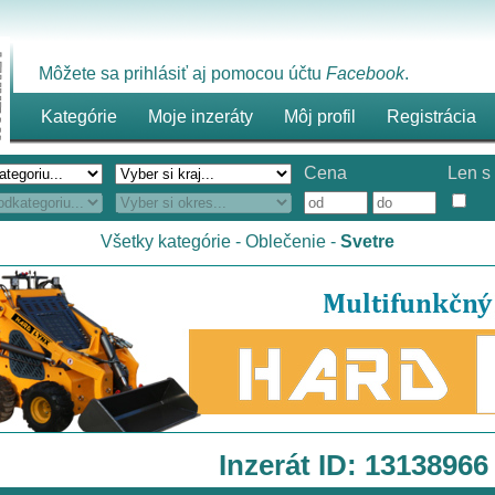
Môžete sa prihlásiť aj pomocou účtu
Facebook
.
Kategórie
Moje inzeráty
Môj profil
Registrácia
Cena
Len s 
Všetky kategórie
-
Oblečenie
-
Svetre
Inzerát ID: 13138966