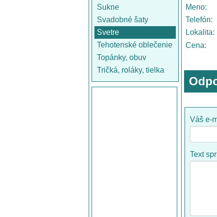
Sukne
Meno:
Svadobné šaty
Telefón:
Svetre
Lokalita:
Tehotenské oblečenie
Cena:
Topánky, obuv
Tričká, roláky, tielka
Odpo
Váš e-m
Text sp