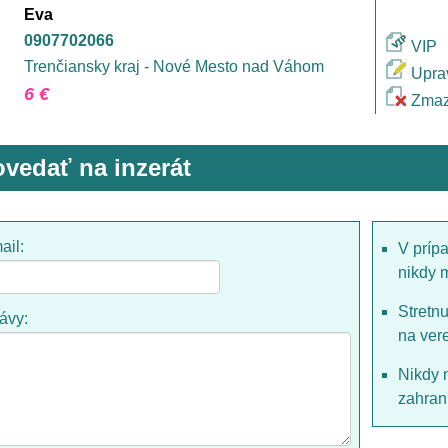
Eva
0907702066
VIP
Trenčiansky kraj - Nové Mesto nad Váhom
Upra
6 €
Zmaz
vedať na inzerát
ail:
V príp
nikdy 
Stretn
rávy:
na ver
Nikdy 
zahrani