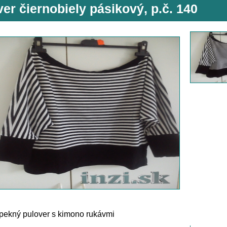
er čiernobiely pásikový, p.č. 140
pekný pulover s kimono rukávmi