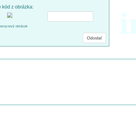
e kód z obrázka:
i
eruj nový obrázok