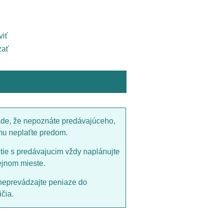
viť
ať
ade, že nepoznáte predávajúceho,
mu neplaťte predom.
utie s predávajucim vždy naplánujte
ejnom mieste.
neprevádzajte peniaze do
čia.