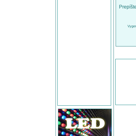
Prepíšt
Vygen