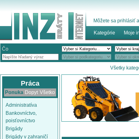
Môžete sa prihlásiť
Kategórie
Moje i
Čo
Všetky kateg
Práca
Ponuka
Dopyt
Všetko
Administratíva
Bankovníctvo,
poisťovníctvo
Brigády
Brigády v zahraničí