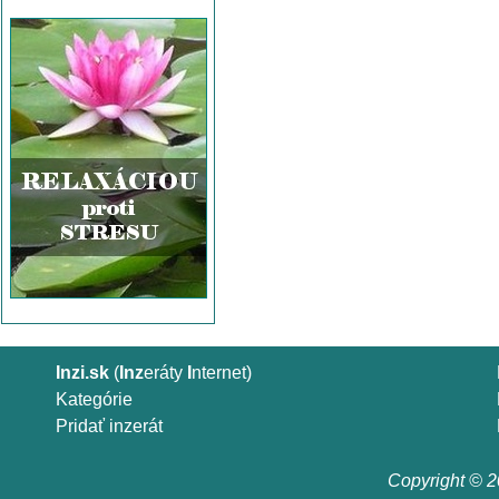
Inzi.sk
(
Inz
eráty
I
nternet)
Kategórie
Pridať inzerát
Copyright © 20