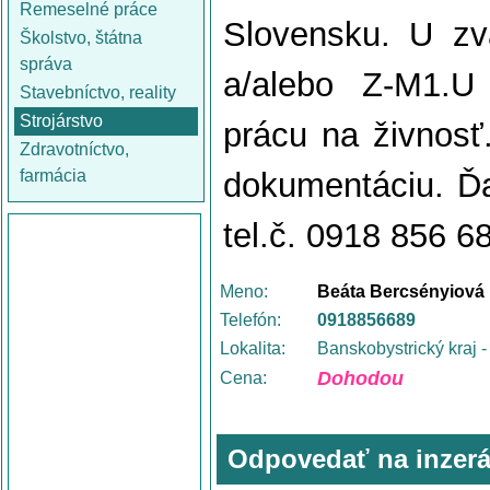
Remeselné práce
Slovensku. U zv
Školstvo, štátna
správa
a/alebo Z-M1.U
Stavebníctvo, reality
Strojárstvo
prácu na živnosť
Zdravotníctvo,
farmácia
dokumentáciu. Ď
tel.č. 0918 856 6
Meno:
Beáta Bercsényiová
Telefón:
0918856689
Lokalita:
Banskobystrický kraj 
Dohodou
Cena:
Odpovedať na inzerá