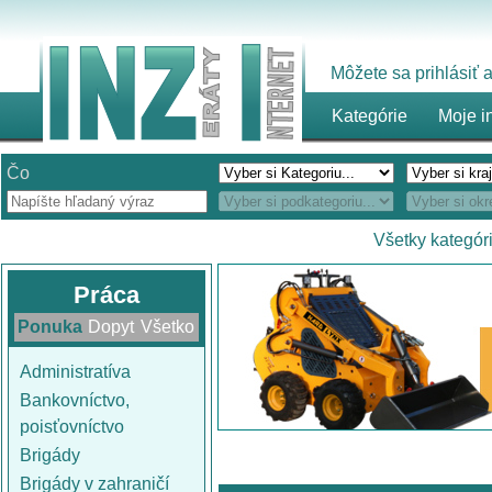
Môžete sa prihlásiť
Kategórie
Moje i
Čo
Všetky kategór
Práca
Ponuka
Dopyt
Všetko
Administratíva
Bankovníctvo,
poisťovníctvo
Brigády
Brigády v zahraničí