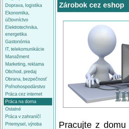
Zárobok cez eshop
Doprava, logistika
Ekonomika,
účtovníctvo
Elektrotechnika,
energetika
Gastonómia
IT, telekomunikácie
Manažment
Marketing, reklama
Obchod, predaj
Obrana, bezpečnosť
Poľnohospodárstvo
Práca cez internet
Práca na doma
Ostatné
Práca v zahraničí
Pracujte z domu
Priemysel, výroba