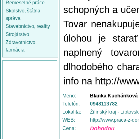
Remeselné práce
schopných a učenl
Školstvo, štátna
správa
Tovar nenakupuje
Stavebníctvo, reality
Strojárstvo
úlohou je stara
Zdravotníctvo,
farmácia
naplnený tovar
dlhodobého chara
info na http://ww
Meno:
Blanka Kucháriková
Telefón:
0948113782
Lokalita:
Žilinský kraj - Liptovs
WEB:
http://www.praca-z-do
Dohodou
Cena: