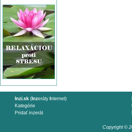
Inzi.sk
(
Inz
eráty
I
nternet)
Kategórie
Pridať inzerát
Copyright © 20