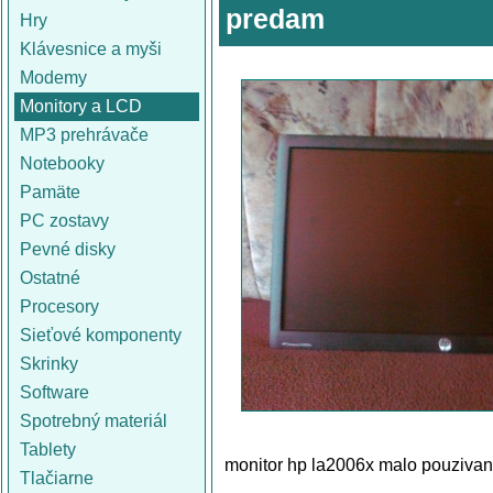
predam
Hry
Klávesnice a myši
Modemy
Monitory a LCD
MP3 prehrávače
Notebooky
Pamäte
PC zostavy
Pevné disky
Ostatné
Procesory
Sieťové komponenty
Skrinky
Software
Spotrebný materiál
Tablety
monitor hp la2006x malo pouziva
Tlačiarne