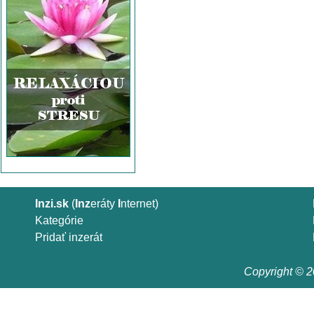
Inzi.sk
(
Inz
eráty
I
nternet)
Kategórie
Pridať inzerát
Copyright © 20