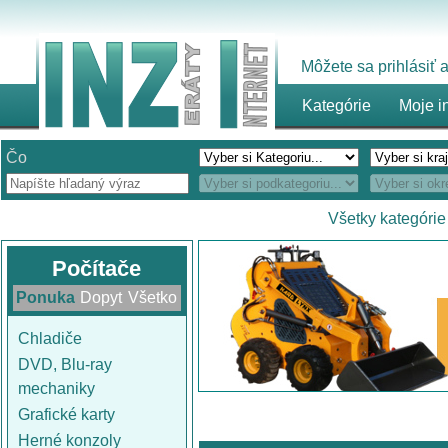
Môžete sa prihlásiť
Kategórie
Moje i
Čo
Všetky kategórie
Počítače
Ponuka
Dopyt
Všetko
Chladiče
DVD, Blu-ray
mechaniky
Grafické karty
Herné konzoly