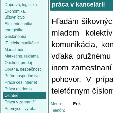
práca v kancelárii
Doprava, logistika
Ekonomika,
účtovníctvo
Hľadám šikovných
Elektrotechnika,
energetika
mladom kolektív
Gastonómia
komunikácia, ko
IT, telekomunikácie
Manažment
vďaka pružnému p
Marketing, reklama
Obchod, predaj
inom zamestnaní
Obrana, bezpečnosť
Poľnohospodárstvo
pohovor. V prípa
Práca cez internet
telefónnym číslo
Práca na doma
Ostatné
Práca v zahraničí
Meno:
Erik
Priemysel, výroba
Telefón: