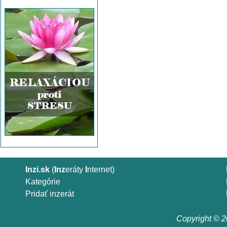
Inzi.sk
(
Inz
eráty
I
nternet)
Kategórie
Pridať inzerát
Copyright © 20