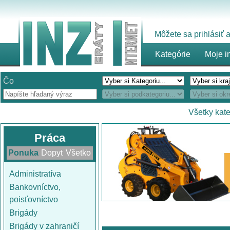
Môžete sa prihlásiť
Kategórie
Moje i
Čo
Všetky kat
Práca
Ponuka
Dopyt
Všetko
Administratíva
Bankovníctvo,
poisťovníctvo
Brigády
Brigády v zahraničí