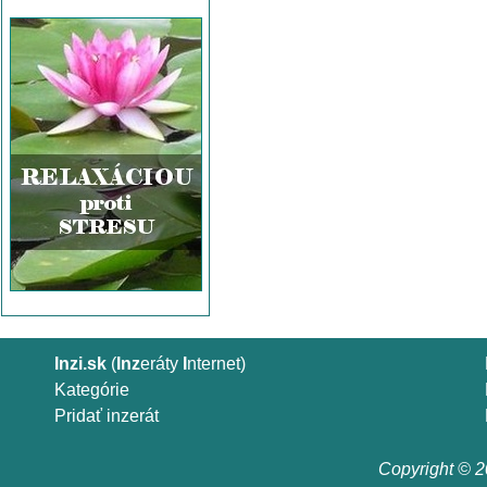
Inzi.sk
(
Inz
eráty
I
nternet)
Kategórie
Pridať inzerát
Copyright © 20