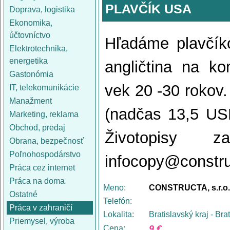
PLAVČÍK USA
Doprava, logistika
Ekonomika,
účtovníctvo
Hľadáme plavčík
Elektrotechnika,
energetika
angličtina na ko
Gastonómia
vek 20 -30 rokov.
IT, telekomunikácie
Manažment
(nadčas 13,5 USD
Marketing, reklama
Obchod, predaj
Životopisy 
Obrana, bezpečnosť
Poľnohospodárstvo
infocopy@constru
Práca cez internet
Práca na doma
Meno:
CONSTRUCTA, s.r.o.
Ostatné
Telefón:
Práca v zahraničí
Lokalita:
Bratislavský kraj - Bra
Priemysel, výroba
9 €
Cena: