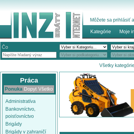
Môžete sa prihlásiť
Kategórie
Moje i
Čo
Všetky kategóri
Práca
Ponuka
Dopyt
Všetko
Administratíva
Bankovníctvo,
poisťovníctvo
Brigády
Brigády v zahraničí