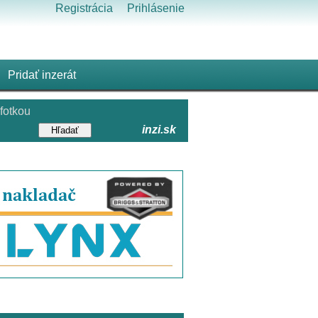
Registrácia
Prihlásenie
Pridať inzerát
fotkou
inzi.sk