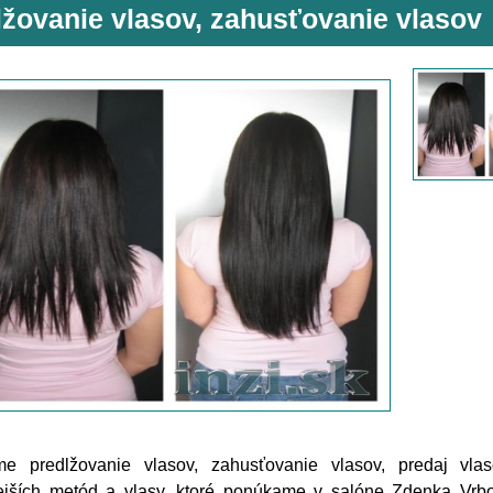
lžovanie vlasov, zahusťovanie vlasov
e predlžovanie vlasov, zahusťovanie vlasov, predaj vla
ejších metód a vlasy, ktoré ponúkame v salóne Zdenka Vrbov