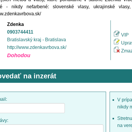
é - nikdy nefarbené: slovenské vlasy, ukrajinské vlasy
ww.zdenkavrbova.sk/
Zdenka
0903744411
VIP
Bratislavský kraj - Bratislava
Upra
http://www.zdenkavrbova.sk/
Zmaz
Dohodou
vedať na inzerát
ail:
V príp
nikdy 
Stretn
rávy:
na ver