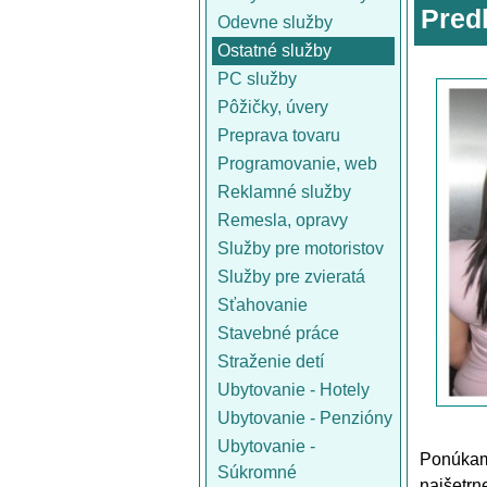
Pred
Odevne služby
Ostatné služby
PC služby
Pôžičky, úvery
Preprava tovaru
Programovanie, web
Reklamné služby
Remesla, opravy
Služby pre motoristov
Služby pre zvieratá
Sťahovanie
Stavebné práce
Straženie detí
Ubytovanie - Hotely
Ubytovanie - Penzióny
Ubytovanie -
Ponúkam
Súkromné
najšetrn