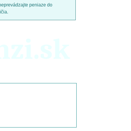
neprevádzajte peniaze do
čia.
nzi.sk