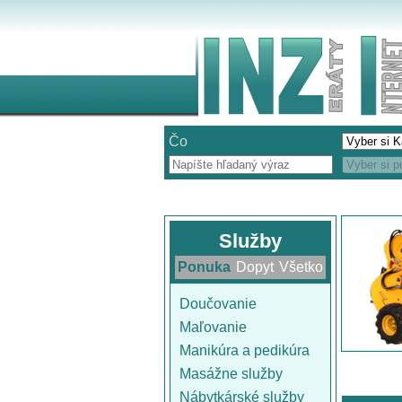
Čo
Služby
Ponuka
Dopyt
Všetko
Doučovanie
Maľovanie
Manikúra a pedikúra
Masážne služby
Nábytkárské služby