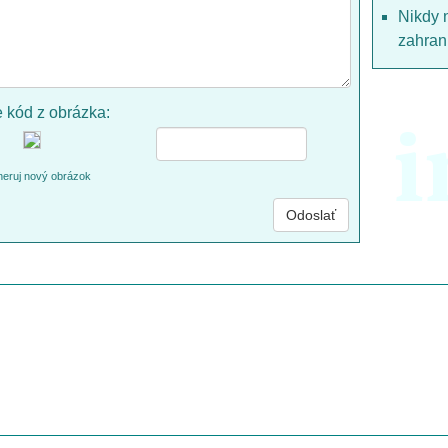
Nikdy 
zahrani
e kód z obrázka:
i
eruj nový obrázok