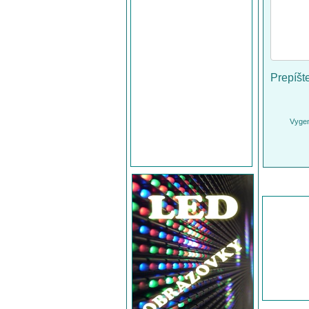
Prepíšt
Vygen