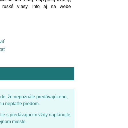
, ruské vlasy. Info aj na webe
viť
ať
ade, že nepoznáte predávajúceho,
mu neplaťte predom.
utie s predávajucim vždy naplánujte
ejnom mieste.