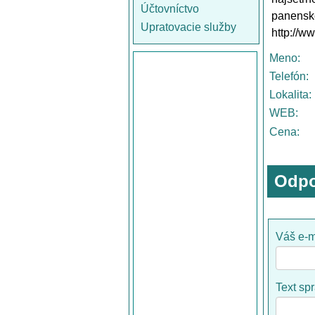
Účtovníctvo
panensk
Upratovacie služby
http://w
Meno:
Telefón:
Lokalita:
WEB:
Cena:
Odpo
Váš e-m
Text sp