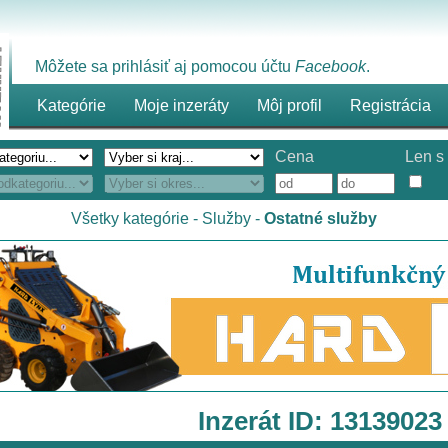
Môžete sa prihlásiť aj pomocou účtu
Facebook
.
Kategórie
Moje inzeráty
Môj profil
Registrácia
Cena
Len s 
Všetky kategórie
-
Služby
-
Ostatné služby
Inzerát ID: 13139023