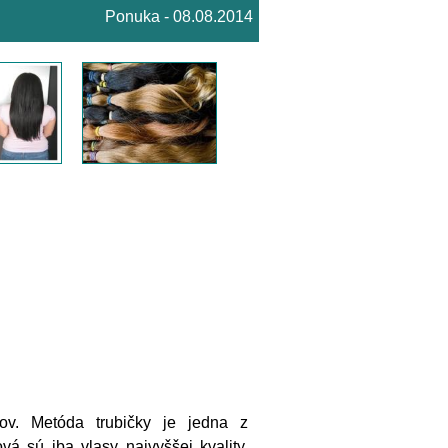
Ponuka - 08.08.2014
sov. Metóda trubičky je jedna z
á sú iba vlasy najvyššej kvality,