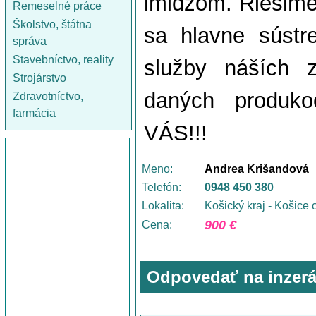
imidžom. Riešime 
Remeselné práce
Školstvo, štátna
sa hlavne sústr
správa
Stavebníctvo, reality
služby náších 
Strojárstvo
daných produk
Zdravotníctvo,
farmácia
VÁS!!!
Meno:
Andrea Krišandová
Telefón:
0948 450 380
Lokalita:
Košický kraj - Košice 
900 €
Cena:
Odpovedať na inzerá