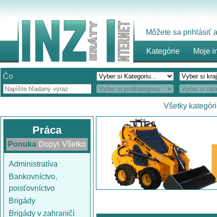
Môžete sa prihlásiť
Kategórie
Moje i
Čo
Všetky kategór
Práca
Ponuka
Dopyt
Všetko
Administratíva
Bankovníctvo,
poisťovníctvo
Brigády
Brigády v zahraničí