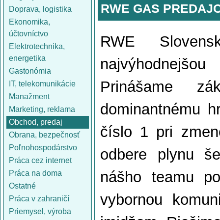
RWE GAS PREDAJ
Doprava, logistika
Ekonomika,
účtovníctvo
RWE Slovens
Elektrotechnika,
energetika
najvýhodnejšo
Gastonómia
Prinášame z
IT, telekomunikácie
Manažment
dominantnému hr
Marketing, reklama
Obchod, predaj
číslo 1 pri zme
Obrana, bezpečnosť
Poľnohospodárstvo
odbere plynu š
Práca cez internet
nášho teamu pot
Práca na doma
Ostatné
vybornou komuni
Práca v zahraničí
Priemysel, výroba