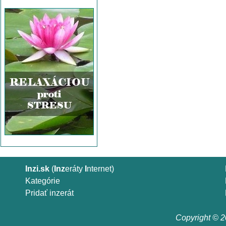
Inzi.sk
(
Inz
eráty
I
nternet)
Kategórie
Pridať inzerát
Copyright © 20