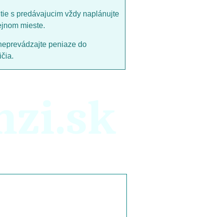
utie s predávajucim vždy naplánujte
ejnom mieste.
neprevádzajte peniaze do
čia.
nzi.sk