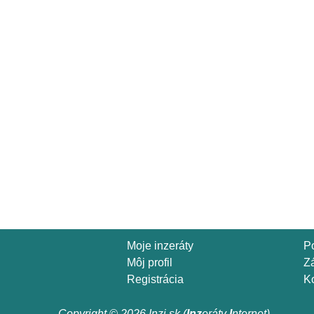
Moje inzeráty
P
Môj profil
Z
Registrácia
Ko
Copyright © 2026 Inzi.sk (
Inz
eráty
I
nternet)