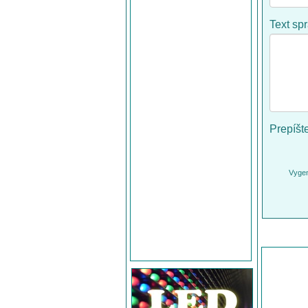
Text sp
Prepíšt
Vygen