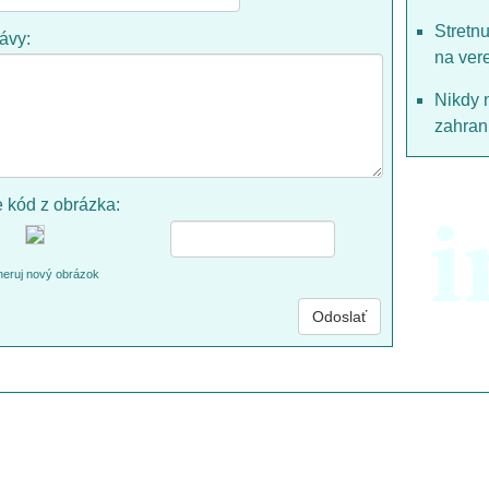
Stretn
rávy:
na ver
Nikdy 
zahrani
e kód z obrázka:
i
eruj nový obrázok