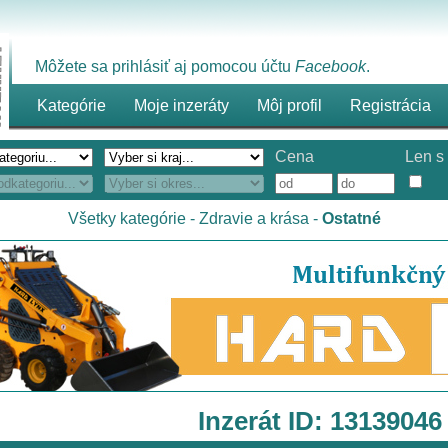
Môžete sa prihlásiť aj pomocou účtu
Facebook
.
Kategórie
Moje inzeráty
Môj profil
Registrácia
Cena
Len s 
Všetky kategórie
-
Zdravie a krása
-
Ostatné
Inzerát ID: 13139046