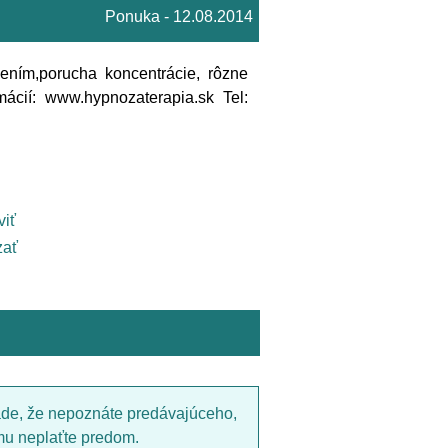
Ponuka - 12.08.2014
ením,porucha koncentrácie, rôzne
mácií: www.hypnozaterapia.sk Tel:
viť
ať
ade, že nepoznáte predávajúceho,
mu neplaťte predom.