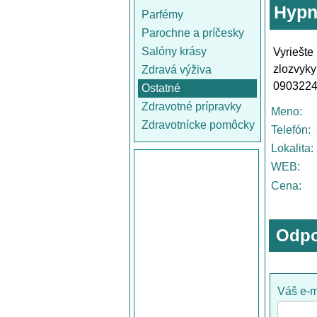
Hypn
Parfémy
Parochne a príčesky
Salóny krásy
Vyriešt
zlozvyky
Zdravá výživa
090322
Ostatné
Zdravotné prípravky
Meno:
Zdravotnícke pomôcky
Telefón:
Lokalita:
WEB:
Cena:
Odpo
Váš e-m