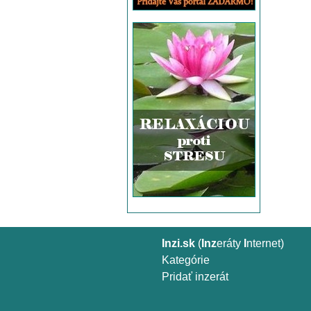
Inzi.sk
(
Inz
eráty
I
nternet)
Kategórie
Pridať inzerát