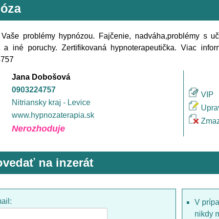
óza
e Vaše problémy hypnózou. Fajčenie, nadváha,problémy s uč
 a iné poruchy. Zertifikovaná hypnoterapeutička. Viac infor
4757
Jana Dobošová
0903224757
VIP
Nitriansky kraj - Levice
Upra
www.hypnozaterapia.sk
Zmaz
Nerozhoduje
vedať na inzerát
ail:
V príp
nikdy 