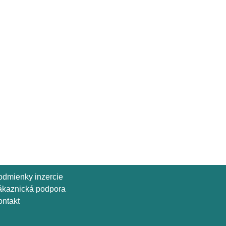
odmienky inzercie
ákaznická podpora
ntakt