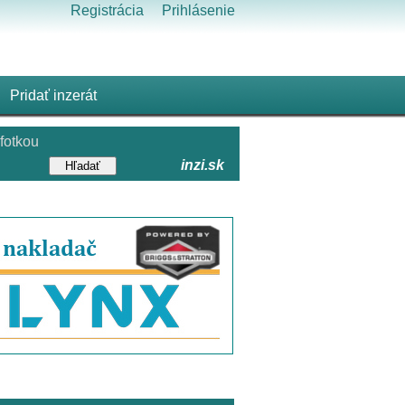
Registrácia
Prihlásenie
Pridať inzerát
fotkou
inzi.sk