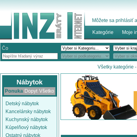
Môžete sa prihlásiť
Kategórie
Moje i
Čo
Všetky kategórie
Nábytok
Ponuka
Dopyt
Všetko
Detský nábytok
Kancelársky nábytok
Kuchynský nábytok
Kúpelňový nábytok
Ostatný nábytok