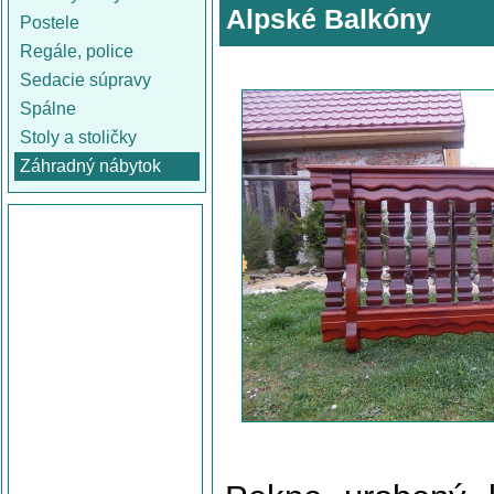
Alpské Balkóny
Postele
Regále, police
Sedacie súpravy
Spálne
Stoly a stoličky
Záhradný nábytok