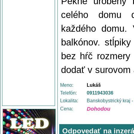
Pekne urobený 
celého domu di
každého domu. V
balkónov. stĺpik
bez hŕč rozmery 
dodať v surovom 
Meno:
Lukáš
Telefón:
0911943036
Lokalita:
Banskobystrický kraj 
Dohodou
Cena:
Odpovedať na inzerá