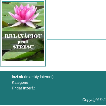
Inzi.sk
(
Inz
eráty
I
nternet)
Kategórie
Pridať inzerát
Copyright © 20